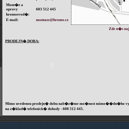
Mont�e a
opravy
603 512 445
hromosvod�:
E-mail:
montaze@hromo.cz
Zde n�s naj
PRODEJN� DOBA:
Mimo uvedenou prodejn� dobu nab�z�me
mo�nost mimo��dn�ho vy
na z�klad� telefonick� dohody -
608 512 445
.