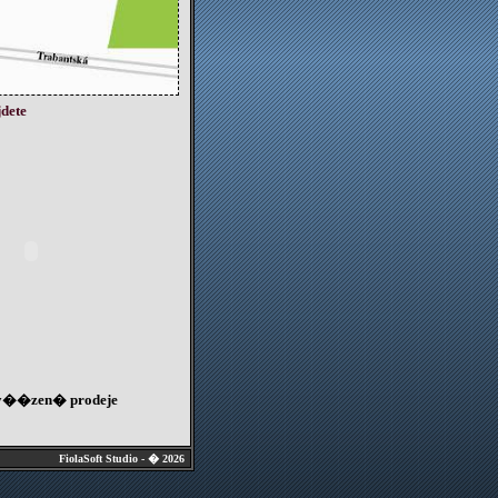
dete
��zen� prodeje
FiolaSoft Studio - � 2026