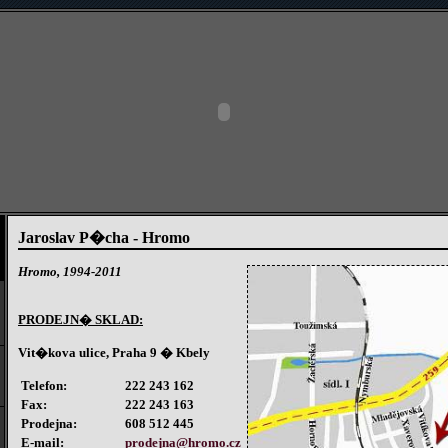
Jaroslav P�cha - Hromo
Hromo
, 1994-2011
PRODEJN� SKLAD:
Vit�kova ulice, Praha 9 � Kbely
Telefon:
222 243 162
Fax:
222 243 163
Prodejna:
608 512 445
E-mail:
prodejna@hromo.cz