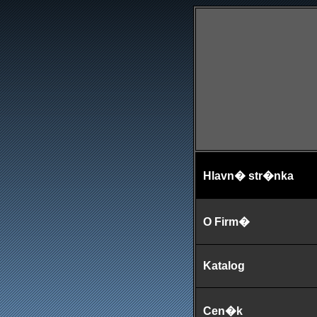
Hlavn� str�nka
O Firm�
Katalog
Cen�k